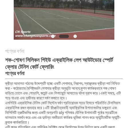
POLICY
পণ্যের বর্ণনা
শক-শোষণ সিলিকন পিইউ এক্রাইলিক লেপ আউটডোর স্পোর্ট
ফ্লোর টেনিস কোর্ট ফ্লোরিং
পণ্যের বর্ণনা
ক্রীড়া আদালত গঠনের উদ্দেশ্যটি হচ্ছে একটি পেশাদার, নিরাপদ, স্বাস্থ্যকর ক্রীড়া শর্ত নিশ্চিত
করা - কঠোরতার বৈশিষ্ট্যগুলি পেশাদার ক্রীড়া অনুভূতি আনবে;কুশন কার্যকরভাবে শক শোষণ
বাড়িয়ে তোলে এবং গোড়ালি, জয়েন্ট এবং লিগামেন্টে আঘাতের ঘটনা হ্রাস করে।একই সময়ে, এটি
পড়ে যাওয়া এবং দুর্ঘটনার কারণে ঘর্ষণ কমাতে হবে।
এসপিইউ এক্রাইলিক টেনিস কোর্ট সিস্টেম ঘর্ষণ প্রতিরোধক স্তর হিসাবে পরিবর্তিত টেনাসিয়াস
এক্রাইলিক রজন ব্যবহার করে।এটি theতিহ্যবাহী অ্যাক্রিলিক উপাদানগুলির ভঙ্গুরতা এবং
ফিশিলিটি ত্রুটিগুলির জন্য একটি অগ্রগতি oly পলিমার যৌগিক উপাদানটি পৃষ্ঠের স্তরটিকে
ভালভাবে সমর্থন করে এবং এর দুর্দান্ত নমনীয়তা কার্যকর ভূমিকা পালন করে অ্যান্টিমেটিক অ্যান্টি-
ক্র্যাক কার্যকারিতা।
এটি মানব গতিশক্তি এবং শারীরিক বৈশিষ্ট্য মেঝে সিস্টেমের উপর ভিত্তি করে একটি নকশা