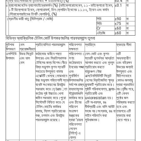
ঘ
ফ্রি ডাইসোকায়ানেট (টিডিআই + এইচডিআই) (%)
≤0.4
না
৫
হ্যালোজেনেটেড হ্যালোহাইড্রোকার্বন (%) (ডাইক্লোরোমেথেন, ১.১ - ডাইক্লোরো ইথেন,
≤0.1
না
১ টি ডিক্লোরো ইথেন, ক্লোরোফর্ম, তিন ক্লোরিন ইথেনের ১.১.১-২, ইথেন এবং কার্বন
টেট্রাক্লোরাইডের তিনটি ক্লোরিন), (%)
।
দ্রবণীয় ভারী ধাতু (মিলিগ্রাম / কেজি)
পিবি
≤90
না
সিডি
≤75
না
Cr
≤60
না
এইচজি
≤60
না
বিভিন্ন অ্যাক্রিলিক টেনিস কোর্ট উপকরণগুলির পারফরম্যান্স তুলনা
ফুটপাথ
বেস
প্রতিযোগিতা পারফরম্যান্স
পরিবেশগত
স্থায়িত্ব
ব্যবহার সীমা
উপকরণ
প্রয়োজনীয়তা
সক্ষমতা
এসপিইউ
উভয় সিমেন্ট
কাঠামোর অধীনে শক্ত
পরিবেশগত।
বেস কোট এবং কুশন
এটি
উপাদান
এবং ডাল
উপরের এবং স্থিতিস্থাপক
পণ্য
স্তরটি ভূগর্ভস্থ আর্দ্রতা
অভ্যন্তরীণ
বেস
টেনিসের জন্য বিশেষ।নীচে
কঠোরভাবে
আলাদা করতে এবং বুদবুদ
এবং বহিরঙ্গন
নিম্ন মডুলাস কুশন স্তরটি
ইনডোর সজ্জা
প্রতিরোধ করতে
উভয়ের জন্যই
সবচেয়ে উপযুক্ত বাফার
এবং
বায়ুচঞ্চল।উচ্চ
উপযুক্ত এবং
এফেক্টটি খেলছে।মাঝখানে
পুনর্নির্মাণ
এক্সটেনসিবিলিটি সিমেন্ট
নীতিগতভাবে
উচ্চ মডুলাস শক্তিশালী স্তর
উপাদানগুলির
বেসের বিকৃতিজনিত ক্ষুদ্র
কোনও জলবায়ু
যথেষ্ট সংকোচনের রিবাউন্ড
সর্বশেষ রাজ্য
ক্র্যাকটি প্রতিরোধ করে।
দ্বারা প্রভাবিত
সরবরাহ করে।দৃ ten়তা
বাধ্যতামূলক
পৃষ্ঠটি পরিধানযোগ্য, স্ক্র্যাচ-
নয়।বৃষ্টির পরে,
কঠোর পৃষ্ঠ উচ্চতর খেলা
স্ট্যান্ডার্ডগুলি
প্রতিরোধী এবং
এটি কেবল
জমিন সরবরাহ করে।পুরো
কার্যকর করে
uvioresistan হয়।
পৃষ্ঠের জল
সিস্টেমটি নিশ্চিত করে যে
এবং চীনের
এটি অ-বয়স্ক, রঙ
পরিষ্কার করতে
টেনিস কোর্টের কার্যকর
পরিবেশ
দীর্ঘস্থায়ী এবং বালি আউট
হবে এবং
বাফার, স্লিপ প্রতিরোধের
সংরক্ষণ
সহজ নয়।সংস্কার, রঙ বা
তারপরে এটি
শুরু, চলমান এবং রিবাউন্ড
মন্ত্রকের
লাইন পরিবর্তন করা
ব্যবহার করা
পারফরম্যান্স রয়েছে।
দ্বারা 'চায়না
সুবিধাজনক।
যেতে পারে।
পরিবেশগত
লেবেল
(টাইপ) এ
যোগ্য