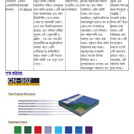
.তিহ্যগত
কেবল
নতুন টেনিস কোর্টের
পরিবেশগত,
জলের প্রতিরোধ ক্ষমতা
অন্দর এবং
এক্রাইলিক
অ্যাসফল্ট
প্রাথমিক পর্যায়ে খেলাধুলার
গন্ধহীন এবং
ভাল নয়।কম শক্তি
বহিরঙ্গন উভয়ের
উপাদান
বেস base
ভাল জমিন রয়েছে।এটি শুরু
অ-বিষাক্ত
স্থায়িত্ব।বালি আউট
জন্য উপযুক্ত।
করা আরামদায়ক এবং ঘর্ষণ
সহজ।কম রঙের
গাark়
স্থিতিশীল।তবে বাফার
স্থায়িত্ব।প্রতিযোগিতার
তলগুলি পৃষ্ঠের
শোষণের প্রভাবটি খারাপ।
পারফরম্যান্স রাখতে ঘন ঘন
উপর ঘর্ষণ চিহ্ন
এতে কম স্থিতিস্থাপকতা
রোল-লেপ সংস্কারের
উত্পাদন করা
রয়েছে এবং পর্যাপ্ত ক্রীড়া
প্রয়োজন।বেস উপাদান
সহজ।এটি
সুরক্ষা নেই।পুরানোটি দৃ
কম শক্তিশালী এবং
পরিষ্কার করা
ath় হয় এবং সহজেই
বার্ধক্য এবং শক্ত করা
সহজ নয়।এটি
অ্যাথলিটদের জয়েন্টগুলিতে
সহজ।পৃষ্ঠতল উপর ফাটল
সম্পূর্ণরূপে
আঘাত লাগে।বালি
পরিচালনা করা সহজ।
শুকনো হলেই
একীকরণের কার্যকারিতা
স্বল্পমূল্যের পণ্যগুলি
এটি ব্যবহারে
আরও খারাপ।এটি সহজে
আরও অনেক ফিলার
রাখতে পারে।
বালি আউট এবং মসৃণ হতে
মিশ্রিত করে।
অন্যথায়, এটি
পেতে।
দৃশ্যমানভাবে গুণমান এবং
সাইটের ক্ষতি
পারফরম্যান্স পরিবর্তন হয়।
করা সহজ।
পণ্য কাঠামো: