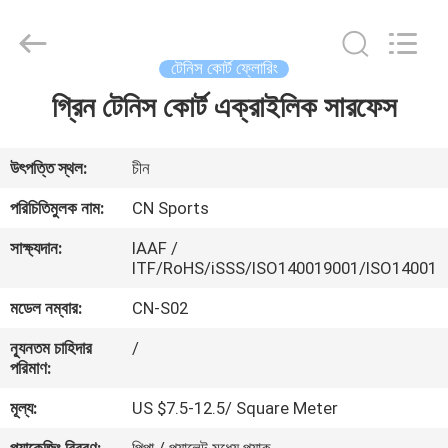
ChangNuo
New
Materials
Co.,
Ltd..
টেনিস কোর্ট ফ্লোরিং
All
Rights
গ্রিন টেনিস কোর্ট এক্রাইলিক সারফেস
বাড়ি
Reserved.
পণ্য
উৎপত্তি স্থল:
চীন
পরিচিতিমুলক নাম:
CN Sports
আমাদের
সাক্ষ্যদান:
IAAF /
সম্পর্কে
ITF/RoHS/iSSS/ISO140019001/ISO14001
মডেল নম্বার:
CN-S02
কারখানা
ন্যূনতম চাহিদার
/
ভ্রমণ
পরিমাণ:
মূল্য:
US $7.5-12.5/ Square Meter
মান