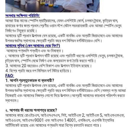
সংস্থার সংক্ষিপ্ত পরিচিতি:
আমরা উচ্চ মানের স্পোর্টস ম্যাট্রিয়ালের, যেমন এসপিইউ কোর্স, চলমান ট্র্যাক, কৃত্রিম ঘাস,
রাবারের কণার জন্য প্রথম শ্রেণীর ওয়ান স্টপ মেটাল সরবরাহকারী এবং আমরা স্পোর্টস ভেন্যু
নির্মাণেও নিযুক্ত রয়েছি।
আমাদের দুটি প্রধান উত্পাদক বেস রয়েছে, একটি নানজিং এবং অন্যটি জিয়াংমেনে এবং আমাদের
উপকরণগুলির স্থাপনের ক্ষেত্রটি প্রতি বছর দশ মিলিয়ন বর্গমিটারেরও বেশি।
আমাদের সুবিধা (কেন আমাদের বেছে নিন?)
. 1. আমাদের পণ্যগুলি গন্ধহীন এবং অ-বিষাক্ত।
২. আমাদের দুটি প্রধান উত্পাদন ঘাঁটি রয়েছে এবং প্রতিটি ধরণের এসপিইউ ভেন্যু, চলমান ট্র্যাক,
কৃত্রিম ঘাস, স্পোর্টস মেঝে নির্মাণ এবং কলয়েডাল কণা তৈরি করতে পারি।
. 3 3. আমাদের 20 বছরেরও বেশি বিকাশ এবং উত্পাদন ইতিহাস রয়েছে।
. ই 4. বিশ্বে প্রতি বছর দশ মিলিয়ন বর্গ মিটার ছাড়িয়ে।
FAQ:
1. আপনি প্রস্তুতকারক বা ব্যবসায়ী?
আমাদের দুটি প্রধান উত্পাদক বেস রয়েছে, একটি নানজিং এবং অন্যটি জিয়াংমেনে এবং আমাদের
উপকরণগুলির স্থাপনের ক্ষেত্রটি প্রতি বছর দশ মিলিয়ন বর্গমিটারেরও বেশি।সমস্ত পণ্য আমরা
নিজেরাই এবং আমাদের নিজস্ব লোগো দিয়ে উত্পাদন।আগ্রহী আমাদের কারখানা পরিদর্শন করতে
স্বাগতম।
২. আপনার কী ধরনের শংসাপত্র রয়েছে?
আমাদের কাছে রোএইচএস, আইএসএসএস, সিই, আইটিএফ 2, আইটিএফ 5, আইএফএফএফ,
আইএএএফ, আইএসও9001 এবং আইএসও 14001, এসজিএস, এএসজি ইত্যাদির
সার্টিফিকেট রয়েছে এবং আমাদের পণ্যগুলি সারা বিশ্বে রফতানি করতে পারে।