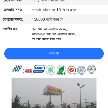
প্যাকেজিং বিবরণ:
পিপা / প্যালেট মধ্যে প্যাক
নিয়ন্ত্রণ
ডেলিভারি সময়:
আপনার আমানতের 15 দিনের মধ্যে
যোগানের ক্ষমতা:
150000 প্রতি বছর টন
যোগাযোগ
করুন
লক্ষণীয় করা:
,
গ্রিন টেনিস কোর্ট এক্রাইলিক সারফেস
,
আইএসএসএস টেনিস কোর্ট এক্রাইলিক সারফেস
শক শোষণ বহিরঙ্গন ক্রীড়া মেঝে
উদ্ধৃতির
জন্য
ভালো দাম
আবেদন
সাইট
ম্যাপ
PRIVACY