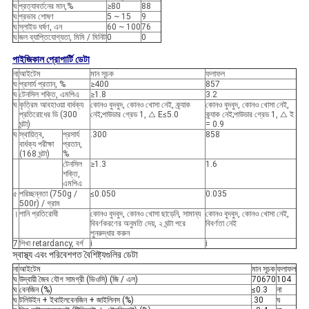
ঘ
প্রত্যাবর্তনের মান,%
≥80
88
ঘ
প্রভাব শোষণ
5 ~ 15
9
ঘ
স্লাইড ঘর্ষণ, এন
60 ~ 100
76
ঘ
জল ব্যাপ্তিযোগ্যতা, মিমি / মিনিট
0
0
পাইজিকাল প্রোপার্টি ডেটা
না
আইটেম
মান সূচক
ফলাফল
ঘ
প্রসার্য প্রতান, %
≥400
857
ঘ
টেনসিল শক্তি, এমপিএ
≥1.8
3.2
ঘ
কৃত্রিম আবহাওয়া বার্ধক্য
কোনও বুদবুদ, কোনও খোসা নেই, ক্র্যাক
কোনও বুদবুদ, কোনও খোসা নেই,
প্রতিরোধের ডি (300
নেই;পাউডার গ্রেড 1, △ E≤5.0
ক্র্যাক নেই;পাউডার গ্রেড 1, △ ই
ঘন্টা)
= 0.9
ঘ
স্থায়িত্ব,
প্রসার্য
.300
858
বার্ধক্য পরীক্ষা
প্রতান,
(168 ঘন্টা)
%
টেনসিল
≥1.3
1.6
শক্তি,
এমপিএ
৫
পরিচ্ছন্নতা (750g /
≤0.050
0.035
500r) / গ্রাম
।
পানি প্রতিরোধী
কোনও বুদবুদ, কোনও খোসা ছাড়েনি, সামান্য
কোনও বুদবুদ, কোনও খোসা নেই,
বিবর্ণকরণের অনুমতি দেয়, ২ ঘন্টা পরে
বিবর্ণতা নেই
পুনরুদ্ধার করুন
7
শিখা retardancy, বর্গ
ⅰ
ⅰ
স্বাস্থ্য এবং পরিবেশগত বৈশিষ্ট্যগুলির ডেটা
না
আইটেম
মান সূচক
ফলাফল
ঘ
উদ্বায়ী জৈব যৌগ সামগ্রী (ভিওসি) (জি / এল)
70670
104
ঘ
বেনজিন (%)
≤0.3
না
ঘ
টলিউইন + ইথাইলবেনজিন + জাইলিনস (%)
.30
ঘ