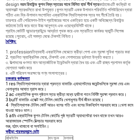
design
নরম রিবাউন্ড কুশন নিম্ন স্তরের সাথে মিলিত হার্ড শীর্ষ স্তর
কাঠামোএটি কংক্রিট বা
অ্যাসফল্ট স্তরগুলিতে রাখা উপযুক্ত।কুশন স্তরটি একক উপাদান পরিবর্তিত পলিউরিথেন দ্বারা
গঠিত এবং দ্বি-উপাদান সংশোধিত এক্রাইলিক স্থিতিস্থাপক স্তর সহ শীর্ষে তৈরি হয়।
তারপরে এটি পেরিমেশন-টাইপ প্রাইমারের সাথে একত্রিত হয়ে একটি অবিচ্ছেদ্য রিবাউন্ড
কাঠামো তৈরি করে যাতে উচ্চ আনুগত্য এবং ওয়েথ্রেবিলিটি থাকে।
প্রাইম কোটটি আন্ডারগ্রাউন্ডে আর্দ্রতা পৃথক করে এবং স্তরটিতে কার্যকর অ্যান্টি-সিপেজ
রয়েছে।সুতরাং, এই সমস্ত মেঝে টেকসই নিশ্চিত।
বৈশিষ্ট্য:
1. professionতিহ্যবাহী এক্রাইলিক মেঝেতে ক্রীড়া পেশা এবং সুরক্ষা সুবিধা প্রচার করা
2. প্রচলিত অ্যাক্রিলিক মেঝে, টেকসই এবং পেশাদারের দুর্বলতা উন্নতি করতে।
৩. উত্পাদনের গুণগত মান আন্তর্জাতিক ইভেন্টগুলি দ্বারা বৈধ হয় এবং এটি রাজ্য প্রশাসন কর্তৃক
যোগ্যতা অর্জন করে
৪. এটি পরিবেশ সংরক্ষণের পণ্য শংসাপত্রের।
চমৎকার কর্মক্ষমতা
1 res স্থিতিস্থাপকতার দ্বারা প্রদত্ত বাফারিং এ্যাথলেটদের জয়েন্টগুলিকে সুরক্ষা দেয় এবং
খেলাধুলার আঘাত হ্রাস করে।
2 ac এক্রাইলিক কুশন পৃষ্ঠতল স্তর ক্রীড়া মধ্যে দুর্ঘটনা পতন নির্দিষ্ট সুরক্ষা প্রদান করে।
3 buff বাফারিং এফেক্ট সহ টেনিস কোর্টের খেলাধুলার দীর্ঘ জীবন রয়েছে।
4 · স্থিতিস্থাপক টেনিস কোর্ট আরও বলের গতি এবং বলের দিকনির্দেশ সরবরাহ করে।খেলা কমে
যাওয়া আরও ভাল।
5 ath এক্রাইলিক কুশন টেনিস কোর্টের পৃষ্ঠ স্তরটি অ্যাথলেটরা যখন থাকে তখন আরও
আরামদায়ক স্পোর্টস টেক্সচার সরবরাহ করে
শুরু, হঠাৎ থামানো বা স্লাইডিং।
ক্রীড়া পারফরম্যান্স ডেটা
না
আইটেম
মান সূচক
ফলাফল