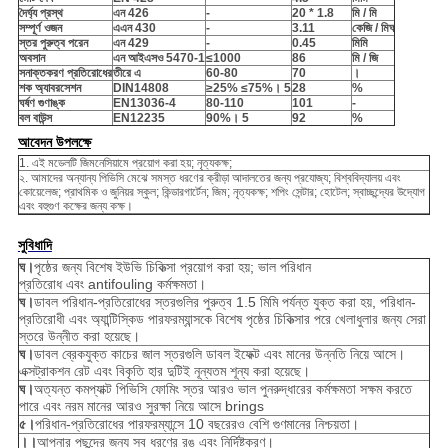
দৈর্ঘ্য প্রস্থ
এন 426
-
20 * 1.8
মি / মি
সম্পূর্ণ ওজন
এএন 430
-
3.11
কেজি / মি
ঘ
স্তর পুরুত্ব পরেন
এন 429
-
0.45
মিমি
অবসান
এন আইএসও 5470-1
≤1000
86
মি / জি
সনাক্তকরণ প্রতিরোধের
তীরে এ
60-80
70
।
শক অ্যাবরসেশন
DIN14808
≥25% ≤75%
। 5
28
%
ঘর্ষণ গুণাঙ্ক
EN13036-4
80-110
101
-
বল বাউন্স
EN12235
90%
। 5
92
%
আবেদন উপলক্ষে
1. এই মডেলটি জিমনেসিয়ামে প্রয়োগ করা হয়; নৃত্যকক্ষ;
২. আমাদের অন্যান্য পিভিসি মেঝে সমস্ত ধরণের ক্রীড়া আদালতের জন্য প্রযোজ্য; বিশ্ববিদ্যালয় এবং
কোয়েলেজ; প্রাথমিক ও জুনিয়র স্কুল; কিন্ডারগার্টেন; জিম; নৃত্যকক্ষ; শপিং সেন্টার; হোটেল; স্বাচ্ছন্দ্যের উদ্যোগ
এবং বহুগুণ কক্ষের জন্য কক্ষ।
সুবিধাদি
ঘ।
পৃষ্ঠের জন্য বিশেষ ইউভি চিকিত্সা প্রয়োগ করা হয়; ভাল পরিধান
প্রতিরোধ এবং antifouling কর্মক্ষমতা।
ঘ।
ডাবল পরিধান-প্রতিরোধের স্তরগুলির পুরুত্ব 1.5 মিমি পর্যন্ত যুক্ত করা হয়, পরিধান-
প্রতিরোধী এবং অ্যান্টিস্কিড পারফরম্যান্সকে বিশেষ পৃষ্ঠের চিকিত্সার পরে খেলাধুলার জন্য সেরা
স্তরে উন্নীত করা হয়েছে।
ঘ।
ডাবল ব্রেকযুক্ত কাচের জাল স্তরগুলি ডাবল ইফেক্ট এবং মানের উন্নতি নিয়ে আসে।
এক্সট্রাকশন রেট এবং বিকৃতি হার দুটিই নূন্যতম শূন্য করা হয়েছে।
ঘ।
অত্যন্ত কমপ্যাক্ট পিভিসি ফোমিং স্তর আরও ভাল পুনরুদ্ধারের কর্মক্ষমতা সক্ষম করতে
পারে এবং নরম মানের আরও সুরক্ষা নিয়ে আসে brings
৫।
পরিধান-প্রতিরোধের পারফরম্যান্সে 10 বছরেরও বেশি গুণমানের নিশ্চয়তা।
।।
আপনার পছন্দের জন্য সব ধরণের রঙ এবং নির্দিষ্টকরণ।