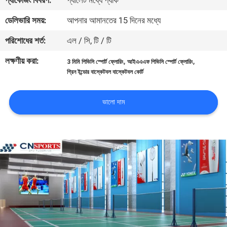
প্যাকেজিং বিবরণ:
প্যালেট মধ্যে প্যাক
নিয়ন্ত্রণ
ডেলিভারি সময়:
আপনার আমানতের 15 দিনের মধ্যে
পরিশোধের শর্ত:
এল / সি, টি / টি
যোগাযোগ
করুন
লক্ষণীয় করা:
,
,
3 মিমি পিভিসি স্পোর্ট ফ্লোরিং
আইএএএফ পিভিসি স্পোর্ট ফ্লোরিং
গ্রিন ইন্ডোর বাস্কেটবল বাস্কেটবল কোর্ট
উদ্ধৃতির
ভালো দাম
জন্য
আবেদন
সাইট
ম্যাপ
PRIVACY