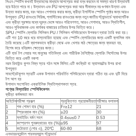
সিএন স্পোর্টস কখনই উদ্ভাবনের মাধ্যমে আপগ্রেড করা বন্ধ করবেন না সমস্ত ধারণা উদ্ভাবনী
হয়ে উঠতে পারে না। উদ্ভাবন এবং PU আপগ্রেড করা আর সীমাবদ্ধ নয় গুণমান উন্নত এবং
উন্নত করার জন্য, বরং আরও পেশাদার করার জন্য, ক্রীড়া ইলাস্টিক স্পোর্টস পৃষ্ঠের জন্য আরও
উপযুক্ত।PU রানওয়ে সিরিজ, প্লাস্টিকের রানওয়ের জন্য নতুন জাতীয় স্ট্যান্ডার্ডে অ্যাথলেটিক
এবং ক্রীড়া সুরক্ষার মধ্যে দ্বন্দ্ব ভেঙ্গে আরও পরিবেশগত, আরও পেশাদার, আরও স্থিতিশীল,
আরও সুবিধাজনক এবং কার্যকর বাজারের চাহিদার উপর ভিত্তি করে।
SPU স্পোর্টস ফ্লোরিং সিলিকন PU / সিলিকন পলিউরেথেন উপকরণ দ্বারা তৈরি করা হয়।
এটি গত 10 বছর ধরে বাস্তবায়িত হয়েছে এবং স্পোর্টস ফ্লোরিংয়ের জন্য একটি ক্লাসিক নাম
তৈরি করেছে।এটি ব্যাপকভাবে ক্রীড়া মেঝে এবং খেলার মাঠ ক্ষেত্রের জন্য ব্যবহৃত হয়,
বিশেষ করে বহিরঙ্গন ক্ষেত্রের জন্য।
এটি হার্ড টপ লেয়ার সহ মানুষের গতিবিদ্যা এবং শারীরিক বৈশিষ্ট্যের ফ্লোরিং সিস্টেমের উপর
ভিত্তি করে একটি নকশা
নরম রিবাউন্ড কুশন নিম্ন স্তর গঠন সঙ্গে মিলিত.এটি কংক্রিট বা অ্যাসফল্টের উপর রাখা
উপযুক্ত
সাবস্ট্রেটকুশন স্তরটি একক উপাদান পরিবর্তিত পলিউরেথেন দ্বারা গঠিত হয় এবং দুটি দিয়ে
টপ আপ হয়
উপাদান সংশোধিত এক্রাইলিক স্থিতিস্থাপকতা স্তর.
পণ্যের বিস্তারিত স্পেসিফিকেশন
ক্রীড়া কর্মক্ষমতা মান
আইটেম
পরীক্ষা প্রকল্প
প্রযুক্তিগত প্রয়োজনীয়তা
পরীক্ষার ফলাফল
1
শক শোষণ হার (%)
Fr≥12
21
2
স্প্রিংব্যাক মান (%)
≥20
30
3
স্লাইডিং ঘর্ষণ সহগ
0.4≤u≤0.7
0.53
4
কম্প্রেশন পুনরুদ্ধারের হার (%)
≥95
97
5
কঠোরতা (শোর এ), 20℃
60-80
68
এনভায়রনমেন্টাল পারফরম্যান্স স্ট্যান্ডার্ড