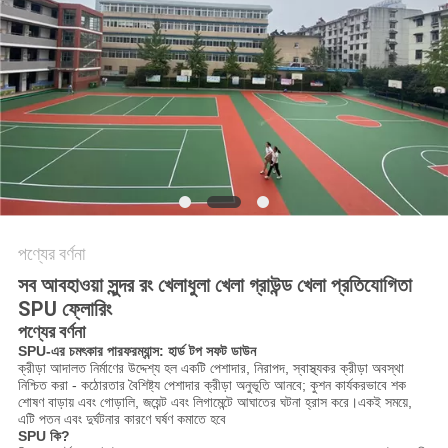
POLICY
পণ্যের বর্ণনা
সব আবহাওয়া সুন্দর রং খেলাধুলা খেলা গ্রাউন্ড খেলা প্রতিযোগিতা
SPU ফ্লোরিং
পণ্যের বর্ণনা
SPU-এর চমৎকার পারফরম্যান্স: হার্ড টপ সফট ডাউন
ক্রীড়া আদালত নির্মাণের উদ্দেশ্য হল একটি পেশাদার, নিরাপদ, স্বাস্থ্যকর ক্রীড়া অবস্থা
নিশ্চিত করা - কঠোরতার বৈশিষ্ট্য পেশাদার ক্রীড়া অনুভূতি আনবে; কুশন কার্যকরভাবে শক
শোষণ বাড়ায় এবং গোড়ালি, জয়েন্ট এবং লিগামেন্টে আঘাতের ঘটনা হ্রাস করে।একই সময়ে,
এটি পতন এবং দুর্ঘটনার কারণে ঘর্ষণ কমাতে হবে
SPU কি?