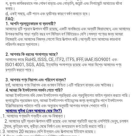
গ, কুশন কার্যকরভাবে শক শোষণ বাড়ায় এবং গোড়ালি, জয়েন্ট এবং লিগামেন্টে আঘাতের ঘটনা
কমায়।
d, একই সময়ে, এটি পতন এবং দুর্ঘটনার কারণে ঘর্ষণ কমাতে হবে।
FAQ:
1. আপনি প্রস্তুতকারক বা ব্যবসায়ী?
আমাদের দুটি প্রধান উত্পাদন ঘাঁটি রয়েছে, একটি নানজিংয়ে এবং অন্যটি জিয়াংমেনে, এবং আমাদের
উপকরণগুলির পাড়া প্রতি বছর দশ মিলিয়ন বর্গ মিটারেরও বেশি।সমস্ত পণ্যের জন্য আমরা
নিজেরাই এবং আমাদের নিজস্ব লোগো দিয়ে উত্পাদন করি।আগ্রহী হলে আমাদের কারখানা
পরিদর্শন করতে স্বাগতম।
2. আপনার কি ধরনের শংসাপত্র আছে?
আমাদের কাছে RoHS, ISSS, CE, ITF2, ITF5, IFFF, IAAF, ISO9001 এবং
ISO14001, SGS, ASG, ইত্যাদির শংসাপত্র রয়েছে এবং সারা বিশ্বে আমাদের পণ্য
রপ্তানি করতে পারে।
3. আপনার পণ্য নিরাপদ এবং পরিবেশ বান্ধব?
হ্যাঁ, আমাদের পণ্য নিরাপদ এবং গুণমান নিশ্চিত।এটি পরিবেশ বান্ধব এবং ক্ষতিকর।
4.
আমরা কি ইনস্টলেশন সমর্থন পেতে পারি?
আমরা ইনস্টলেশন নথি যেমন ইনস্টলেশন প্রক্রিয়া এবং প্রযুক্তিগত ফাইল প্রদান করতে পারি।
ক্লায়েন্টের প্রয়োজন হলে, আমরা ইনস্টলেশন গাইডেন্সের জন্য ক্লায়েন্টের পাশে ইনস্টলেশন
ইঞ্জিনিয়ারদের পাঠাতে পারি এবং অনুরোধ অনুযায়ী আপনার দলকে শেখাতে পারি।
আমাদের সুবিধা (কেন আমাদের বেছে নিন?)
. 1. আমাদের পণ্যগুলি গন্ধহীন এবং অ-বিষাক্ত।
2. আমাদের দুটি প্রধান উত্পাদন ঘাঁটি রয়েছে এবং আমরা প্রতিটি ধরণের এসপিইউ ভেন্যু, চলমান
ট্র্যাক, কৃত্রিম ঘাস, ক্রীড়া মেঝে নির্মাণ এবং কলয়েডাল কণা তৈরি করতে পারি।
. 3. আমাদের 20 বছরেরও বেশি উন্নয়ন এবং উত্পাদনের ইতিহাস রয়েছে।