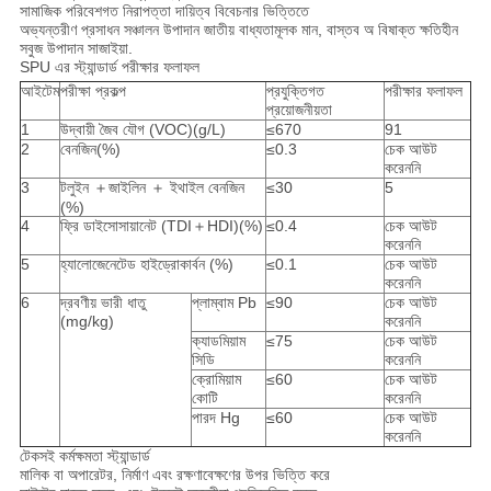
সামাজিক পরিবেশগত নিরাপত্তা দায়িত্ব বিবেচনার ভিত্তিতে
অভ্যন্তরীণ প্রসাধন সঞ্চালন উপাদান জাতীয় বাধ্যতামূলক মান, বাস্তব অ বিষাক্ত ক্ষতিহীন
সবুজ উপাদান সাজাইয়া.
SPU এর স্ট্যান্ডার্ড পরীক্ষার ফলাফল
আইটেম
পরীক্ষা প্রকল্প
প্রযুক্তিগত
পরীক্ষার ফলাফল
প্রয়োজনীয়তা
1
উদ্বায়ী জৈব যৌগ (VOC)(g/L)
≤670
91
2
বেনজিন(%)
≤0.3
চেক আউট
করেননি
3
টলুইন ＋জাইলিন ＋ ইথাইল বেনজিন
≤30
5
(%)
4
ফ্রি ডাইসোসায়ানেট (TDI＋HDI)(%)
≤0.4
চেক আউট
করেননি
5
হ্যালোজেনেটেড হাইড্রোকার্বন (%)
≤0.1
চেক আউট
করেননি
6
দ্রবণীয় ভারী ধাতু
প্লাম্বাম Pb
≤90
চেক আউট
(mg/kg)
করেননি
ক্যাডমিয়াম
≤75
চেক আউট
সিডি
করেননি
ক্রোমিয়াম
≤60
চেক আউট
কোটি
করেননি
পারদ Hg
≤60
চেক আউট
করেননি
টেকসই কর্মক্ষমতা স্ট্যান্ডার্ড
মালিক বা অপারেটর, নির্মাণ এবং রক্ষণাবেক্ষণের উপর ভিত্তি করে