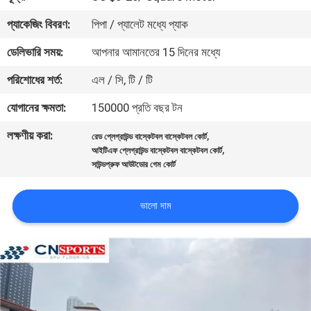
নিয়ন্ত্রণ
প্যাকেজিং বিবরণ:
পিপা / প্যালেট মধ্যে প্যাক
ডেলিভারি সময়:
আপনার আমানতের 15 দিনের মধ্যে
যোগাযোগ
পরিশোধের শর্ত:
এল / সি, টি / টি
করুন
যোগানের ক্ষমতা:
150000 প্রতি বছর টন
উদ্ধৃতির
লক্ষণীয় করা:
,
রেড প্লেগ্রাউন্ড বাস্কেটবল বাস্কেটবল কোর্ট
,
জন্য
আইটিএফ প্লেগ্রাউন্ড বাস্কেটবল বাস্কেটবল কোর্ট
সাউন্ডপ্রুফ আউটডোর গেম কোর্ট
আবেদন
ভালো দাম
সাইট
ম্যাপ
PRIVACY