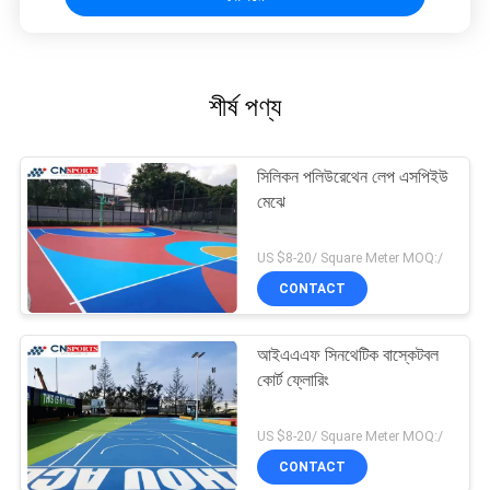
শীর্ষ পণ্য
সিলিকন পলিউরেথেন লেপ এসপিইউ
মেঝে
US $8-20/ Square Meter MOQ:/
CONTACT
আইএএএফ সিনথেটিক বাস্কেটবল
কোর্ট ফ্লোরিং
US $8-20/ Square Meter MOQ:/
CONTACT