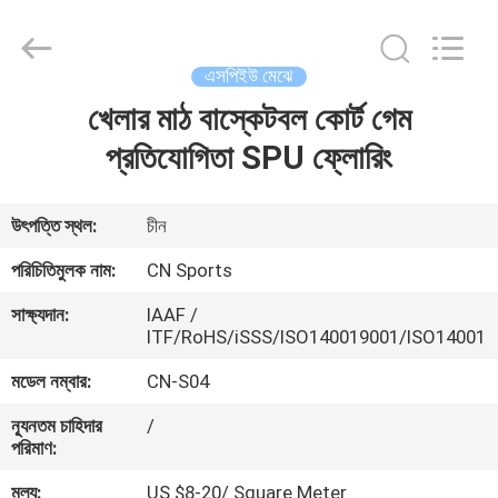
ChangNuo
New
Materials
Co.,
Ltd..
এসপিইউ মেঝে
All
Rights
খেলার মাঠ বাস্কেটবল কোর্ট গেম
বাড়ি
Reserved.
প্রতিযোগিতা SPU ফ্লোরিং
পণ্য
উৎপত্তি স্থল:
চীন
আমাদের
পরিচিতিমুলক নাম:
CN Sports
সম্পর্কে
সাক্ষ্যদান:
IAAF /
ITF/RoHS/iSSS/ISO140019001/ISO14001
কারখানা
মডেল নম্বার:
CN-S04
ভ্রমণ
ন্যূনতম চাহিদার
/
পরিমাণ:
মান
মূল্য:
US $8-20/ Square Meter