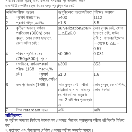
সাইটের মানের স্তর, এবং টেকসই সময়সীমা প্রতিফলিত করুন
এসপিইউ স্পোর্টস ফ্লোরিংয়ের জন্য প্রযুক্তিগত ডেটা
আইটেম
পরীক্ষা প্রকল্প
প্রযুক্তিগত প্রয়োজনীয়তা
পরীক্ষার ফলাফল
1
প্রসার্য উচ্চারণ,%
≥400
1112
2
প্রসার্য শক্তি,এমপিএ
≥1.8
3.5
3
কৃত্রিম জলবায়ু বার্ধক্য
pulverization≤গ্রেড
কোন বুদবুদ নেই, খোসা
প্রতিরোধ (300h) কোন
1,△E≤6.0
ছাড়ানো নেই, ফাটল
বুদবুদ, কোন খোসা ছাড়ানো,
নেই； পাল্ভারাইজেশন
কোন ফাটল নেই；
＝গ্রেড 0,△E＝
0.57
4
পরিধান প্রতিরোধের
≤0.050
0.031
(750g/500r), গ্রাম
5
স্থায়িত্ব, বার্ধক্য
প্রসার্য
≥300
853
পরীক্ষা (168
প্রতান,%
ঘন্টা)
প্রসার্য
≥1.3
1.6
শক্তি,এমপিএ
6
জল প্রতিরোধ (168h)
কোন বুদবুদ নেই, খোসা
কোন বুদবুদ, কোন পিলিং,
ছাড়ানো যাবে না, সামান্য
কোন বিবর্ণতা
রঙ পরিবর্তনের অনুমতি
দেয়, 2 ঘন্টা পরে পুনরুদ্ধার
হয়
7
শিখা retardant স্তর
আমি
আমি
চারিত্রিকতা:
ক, ক্রীড়া আদালত নির্মাণের উদ্দেশ্য হল পেশাদার, নিরাপদ, স্বাস্থ্যকর ক্রীড়া পরিস্থিতি নিশ্চিত
করা।
খ, কঠোরতা এবং রিবাউন্সের বৈশিষ্ট্য পেশাদার ক্রীড়া অনুভূতি আনবে।