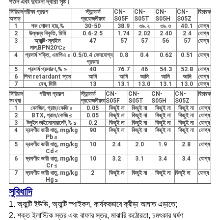
পতন এবং দুর্ঘটনা দ্বারা সৃষ্ট।
সিরিয়াল
পরীক্ষা প্রকল্প
স্ট্যান্ডার্ড
CN-
CN-
CN-
CN-
বিচারক
অসাড়
প্রয়োজনীয়তা
S05F
S05T
S05H
S05Z
1
শক শোষণ হার,%
30-50
38.9
৩৯.২
৩৯.৩
40.1
যোগ্য
2
উল্লম্ব বিকৃতি, মিমি
0.6-2.5
1.74
2.02
2.40
2.4
যোগ্য
3
অ্যান্টি-স্লাইড
47
57
57
56
57
যোগ্য
মান,BPN20℃≥
4
প্রসার্য শক্তি, এমপিএ ≥
0.5/0.4 ভেদযোগ্য
0.8
0.4
0.62
0.51
যোগ্য
প্রকার
5
প্রসার্য প্রসারণ,% ≥
40
76.7
46
54.3
52.8
যোগ্য
6
শিখা retardant স্তর
আমি
আমি
আমি
আমি
আমি
যোগ্য
7
বেধ, মিমি
13
13.1
13.0
13.1
13.0
যোগ্য
সিরিয়াল
পরীক্ষা প্রকল্প
স্ট্যান্ডার্ড
CN-
CN-
CN-
CN-
বিচারক
সংখ্যা
প্রয়োজনীয়তা
S05F
S05T
S05H
S05Z
1
বেনজিন, গ্রাম/কেজি ≤
0.05
কিছুই না
কিছুই না
কিছুই না
কিছুই না
যোগ্য
2
BTX, গ্রাম/কেজি ≤
0.05
কিছুই না
কিছুই না
কিছুই না
কিছুই না
যোগ্য
3
টলুইন ডাইসোসায়ানেট,% ≤
0.2
কিছুই না
কিছুই না
কিছুই না
কিছুই না
যোগ্য
4
দ্রবণীয় ভারী ধাতু, mg/kg
90
কিছুই না
কিছুই না
কিছুই না
কিছুই না
যোগ্য
Pb ≤
5
দ্রবণীয় ভারী ধাতু, mg/kg
10
2.4
2.0
1.9
2.8
যোগ্য
Cd ≤
6
দ্রবণীয় ভারী ধাতু, mg/kg
10
3.2
3.1
3.4
3.4
যোগ্য
Cr ≤
7
দ্রবণীয় ভারী ধাতু, mg/kg
2
কিছুই না
কিছুই না
কিছুই না
কিছুই না
যোগ্য
Hg ≤
সুবিধাদি
1. অ্যান্টি ইউভি, অ্যান্টি স্পাইকস, কার্যকরভাবে ক্রীড়া আঘাত এড়াতে;
2. শক্ত ইলাস্টিক স্তর এবং বাফার স্তর, মাঝারি কঠোরতা, চমৎকার ঘর্ষণ