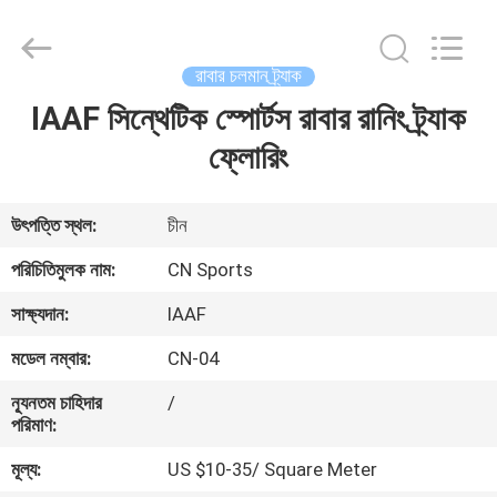
ChangNuo
New
Materials
Co.,
Ltd..
রাবার চলমান ট্র্যাক
All
Rights
IAAF সিন্থেটিক স্পোর্টস রাবার রানিং ট্র্যাক
বাড়ি
Reserved.
ফ্লোরিং
পণ্য
উৎপত্তি স্থল:
চীন
আমাদের
পরিচিতিমুলক নাম:
CN Sports
সম্পর্কে
সাক্ষ্যদান:
IAAF
মডেল নম্বার:
CN-04
কারখানা
ন্যূনতম চাহিদার
/
ভ্রমণ
পরিমাণ:
মূল্য:
US $10-35/ Square Meter
মান