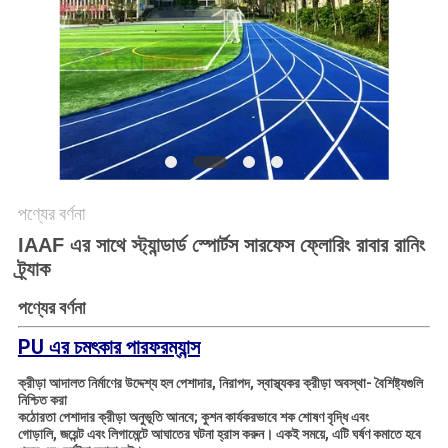
POLICY
পণ্যের বর্ণনা
IAAF এর সাথে স্ট্যান্ডার্ড স্পোর্টস সারফেস ফ্লোরিং রাবার রানিং
ট্র্যাক
পণ্যের বর্ণনা
PU এর চমৎকার পারফরম্যান্স
ক্রীড়া আদালত নির্মাণের উদ্দেশ্য হল পেশাদার, নিরাপদ, স্বাস্থ্যকর ক্রীড়া অবস্থা- বৈশিষ্ট্যগুলি
নিশ্চিত করা
কঠোরতা পেশাদার ক্রীড়া অনুভূতি আনবে; কুশন কার্যকরভাবে শক শোষণ বৃদ্ধি এবং
গোড়ালি, জয়েন্ট এবং লিগামেন্টে আঘাতের ঘটনা হ্রাস করুন। একই সময়ে, এটি ঘর্ষণ কমাতে হবে