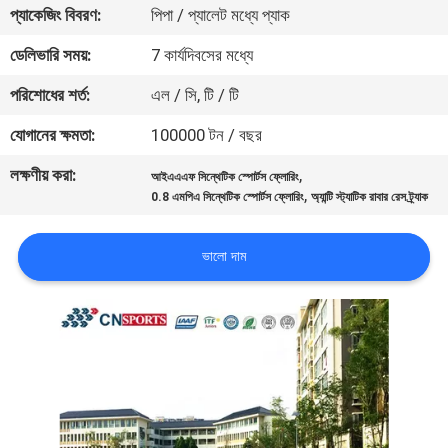
প্যাকেজিং বিবরণ:
পিপা / প্যালেট মধ্যে প্যাক
নিয়ন্ত্রণ
ডেলিভারি সময়:
7 কার্যদিবসের মধ্যে
যোগাযোগ
পরিশোধের শর্ত:
এল / সি, টি / টি
করুন
যোগানের ক্ষমতা:
100000 টন / বছর
লক্ষণীয় করা:
,
আইএএএফ সিন্থেটিক স্পোর্টস ফ্লোরিং
উদ্ধৃতির
,
0.8 এমপিএ সিন্থেটিক স্পোর্টস ফ্লোরিং
অ্যান্টি স্ট্যাটিক রাবার রেস ট্র্যাক
জন্য
আবেদন
ভালো দাম
সাইট
ম্যাপ
PRIVACY