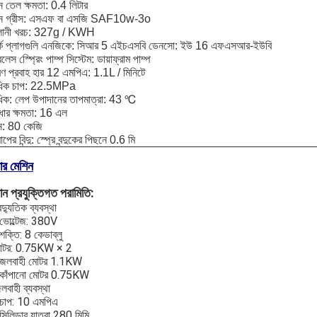
িন তেল ক্ষমতা: 0.4 লিটার
জিন গ্রীস: এসএফ বা এসজি SAF10w-3o
ালানী খরচ: 327g / KWH
ার্ক প্লাগগুলি এনজিকে: সিআর 5 এইচএসবি ডেনসো: ইউ 16 এফএসআর-ইউবি
রলেস স্প্রেিং পাম্প সিস্টেম: ডায়াফ্রাম পাম্প
ণ প্রবাহ হার 12 এমপিএ: 1.1L / মিনিটে
বাধিক চাপ: 22.5MPa
াধিক: লেপ উপাদানের তাপমাত্রা: 43 ℃
ধার ক্ষমতা: 16 এল
: 80 কেজি
াপের বিন্দু: স্প্রে বন্দুকের পিছনে 0.6 মি
ার মেশিন
ান প্রযুক্তিগত পরামিতি:
ৈদ্যুতিক ব্যবস্থা
 ভোল্টেজ: 380V
শক্তি: 8 কেডাব্লু
োটর: 0.75KW × 2
 জলবাহী মোটর 1.1KW
 কাঁপানো মোটর 0.75KW
লবাহী ব্যবস্থা
 চাপ: 10 এমপিএ
সিলিন্ডার যাত্রা 280 মিমি