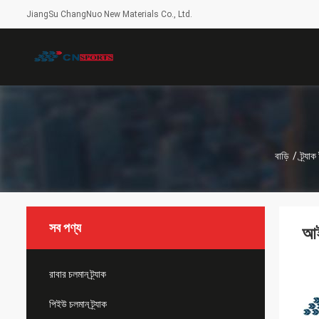
JiangSu ChangNuo New Materials Co., Ltd.
বাড়ি
/
ট্র্যা
সব পণ্য
আই
রাবার চলমান ট্র্যাক
পিইউ চলমান ট্র্যাক