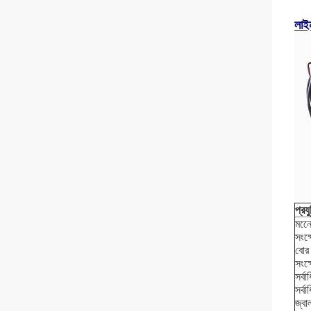
লাই
প্রয
মনো
সংক
বোর
সংক্
সর্
সর্
জ্বা