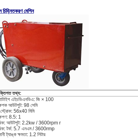
ন চিহ্নিতকরণ মেশিন
ুক্তিগত তথ্য:
োটাইপ এইচডিএনডিএ: জি × 100
্ষেপক আউটপুট: 98 সেমি
 স্ট্রোক: 56x40 মিমি
ষেপণ: 8.5: 1
বাধিক: আউটপুট: 2.2kw / 3600rpm r
বাধিক: টর্ক: 5.7 এনএম / 3600rmp
লানী ট্যাঙ্ক ক্ষমতা: 1.2 লিটার