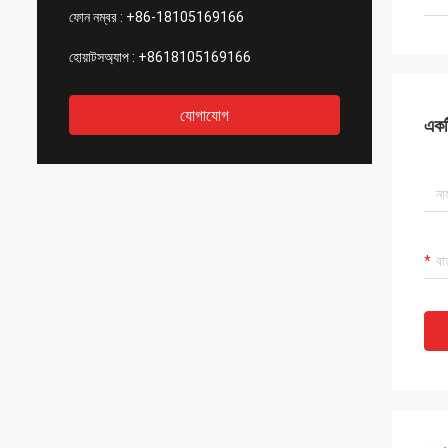
ফোন নম্বর :
+86-18105169166
হোয়াটসঅ্যাপ :
+8618105169166
যোগাযোগ
একটি