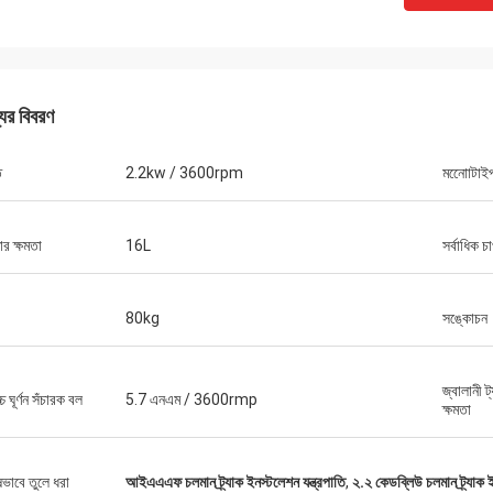
যের বিবরণ
ি
2.2kw / 3600rpm
মনোোটাই
র ক্ষমতা
16L
সর্বাধিক চ
জ্যাকসন
র্টস একটি বিশ্বাসযোগ্য সংস্থা, দুর্দান্ত পণ্য এবং
80kg
সঙ্কোচন
সরবরাহ করে।
জ্বালানী ট
্চ ঘূর্ণন সঁচারক বল
5.7 এনএম / 3600rmp
ক্ষমতা
ষভাবে তুলে ধরা
আইএএএফ চলমান ট্র্যাক ইনস্টলেশন যন্ত্রপাতি
,
২.২ কেডব্লিউ চলমান ট্র্যাক ই