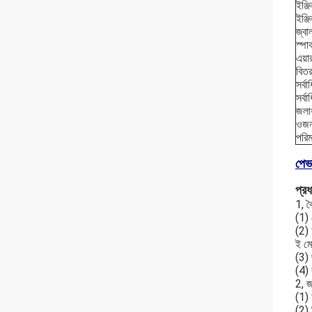
ইঞ্জ
ইঞ্
জ্ব
স্প
এয়া
বিতর
সর্
সর্ব
জলা
ওজন
পরিম
পেভ
প্রধ
1, ব
(1)
(2) 
ই ম
(3)
(4)
2, জ
(1)
(2) 