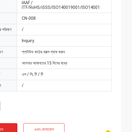
IAAF /
ITF/RoHS/iSSS/ISO140019001/ISO14001
CN-008
ার পরিমাণ
/
Inquiry
রণ
প্লাইউড কাঠের বাক্সে প্যাক করুন
আপনার আমানতের 15 দিনের মধ্যে
এল / সি, টি / টি
া
/
াম
এখন যোগাযোগ