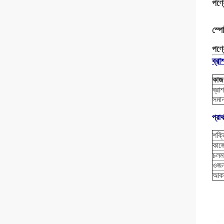
পণ্য
স্পো
পণ্য
ব্রা
কাজ
ব্রা
সমান
প্রা
শক্ত
কাজে
চলম
ওজন
আকা