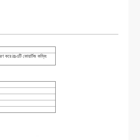
ূরণ করে isএটি কোয়ার্টজ কম্বিং