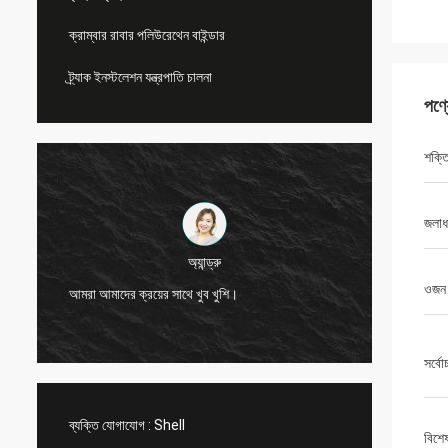
ক্রাম্বার রাবার পলিউরেথেন বাইন্ডার
ট্র্যাক ইনস্টলেশন যন্ত্রপাতি চালনা
পণ্
শক্ত
জলাধা
অ্যান্ড্রু
সিএন স্পো
ওজন
আমরা আমাদের ক্রয়ের সাথে খুব খুশি।
পরিষেবা 
সর্বোচ
ব্যক্তি যোগাযোগ :
Shell
বিশে