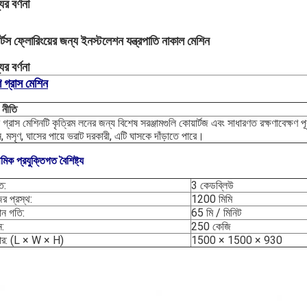
ের বর্ণনা
র্টস ফ্লোরিংয়ের জন্য ইনস্টলেশন যন্ত্রপাতি নাকাল মেশিন
ের বর্ণনা
শ গ্রাস মেশিন
 নীতি
শ গ্রাস মেশিনটি কৃত্রিম লনের জন্য বিশেষ সরঞ্জামগুলি কোয়ার্টজ এবং সাধারণত রক্ষণাবেক্ষণ প
, মসৃণ, ঘাসের পায়ে ভরাট দরকারী, এটি ঘাসকে দাঁড়াতে পারে।
থমিক প্রযুক্তিগত বৈশিষ্ট্য
ি:
3 কেডব্লিউ
র প্রস্থ:
1200 মিমি
ান গতি:
65 মি / মিনিট
:
250 কেজি
র: (L × W × H)
1500 × 1500 × 930