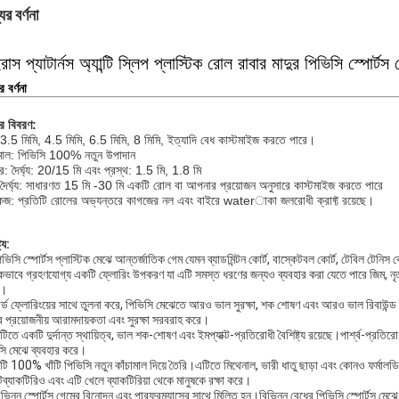
ের বর্ণনা
রাস প্যাটার্নস অ্যান্টি স্লিপ প্লাস্টিক রোল রাবার মাদুর পিভিসি স্পোর্টস
র বর্ণনা
ের বিবরণ
:
 3.5 মিমি, 4.5 মিমি, 6.5 মিমি, 8 মিমি, ইত্যাদি বেধ কাস্টমাইজ করতে পারে।
ামাল: পিভিসি 100% নতুন উপাদান
: দৈর্ঘ্য: 20/15 মি এবং প্রস্থ: 1.5 মি, 1.8 মি
দৈর্ঘ্য: সাধারণত 15 মি -30 মি একটি রোল বা আপনার প্রয়োজন অনুসারে কাস্টমাইজ করতে পারে
কেজ: প্রতিটি রোলের অভ্যন্তরে কাগজের নল এবং বাইরে waterাকা জলরোধী ক্রাফ্ট রয়েছে।
ট্য:
ভিসি স্পোর্টস প্লাস্টিক মেঝে আন্তর্জাতিক গেম যেমন ব্যাডমিন্টন কোর্ট, বাস্কেটবল কোর্ট, টেবিল টেনিস কোর
কভাবে গ্রহণযোগ্য একটি ফ্লোরিং উপকরণ যা এটি সমস্ত ধরণের জন্যও ব্যবহার করা যেতে পারে জিম, নৃত্যকক্ষ
ন।
র্ড ফ্লোরিংয়ের সাথে তুলনা করে, পিভিসি মেঝেতে আরও ভাল সুরক্ষা, শক শোষণ এবং আরও ভাল রিবাউন্ড রি
র প্রয়োজনীয় আরামদায়কতা এবং সুরক্ষা সরবরাহ করে।
িতে একটি দুর্দান্ত স্থায়িত্ব, ভাল শক-শোষণ এবং ইমপ্যাক্ট-প্রতিরোধী বৈশিষ্ট্য রয়েছে।পার্শ্ব-প
সি মেঝে ব্যবহার করে।
টি 100% খাঁটি পিভিসি নতুন কাঁচামাল দিয়ে তৈরি।এটিতে মিথেনাল, ভারী ধাতু ছাড়া এবং কোনও ফর্মালডি
্টিব্যাকটিরিও এবং এটি খেলে ব্যাকটিরিয়া থেকে মানুষকে রক্ষা করে।
িভিন্ন স্পোর্টস গেমের বিনোদন এবং পারফরম্যান্সের সাথে মিলিত হন।বিভিন্ন বেধের পিভিসি স্পোর্টস 