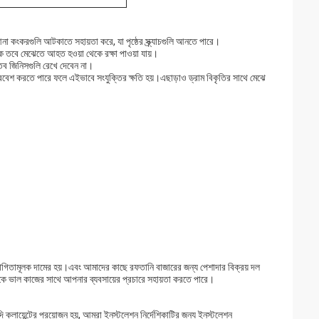
 আনা কংকরগুলি আটকাতে সহায়তা করে, যা পৃষ্ঠের স্ক্র্যাচগুলি আনতে পারে।
থাকে তবে মেঝেতে আহত হওয়া থেকে রক্ষা পাওয়া যায়।
াতব জিনিসগুলি রেখে দেবেন না।
ং প্রবেশ করতে পারে ফলে এইভাবে সংযুক্তির ক্ষতি হয়।এছাড়াও ড্রাম বিকৃতির সাথে মেঝে
োগিতামূলক দামের হয়।এবং আমাদের কাছে রফতানি বাজারের জন্য পেশাদার বিক্রয় দল
নাকে ভাল কাজের সাথে আপনার ব্যবসায়ের প্রচারে সহায়তা করতে পারে।
্লায়েন্টের প্রয়োজন হয়, আমরা ইনস্টলেশন নির্দেশিকাটির জন্য ইনস্টলেশন