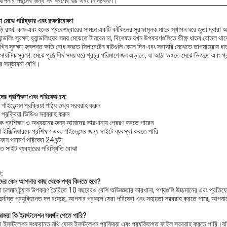
পনার পছন্দের জন্য সব ধরণের রঙ এবং নির্দিষ্টকরণ।
়া মেঝে পরিষ্কার এবং রক্ষণাবেক্ষণ
ড়ি রক্ষা: কক্ষ এবং হলের প্রবেশদ্বারের সামনে একটি কাঁকিলের সুরক্ষামূলক মাদুর স্থাপন ঘরে জুতা দ্বারা
যান্ডলিং সুরক্ষা: হ্যান্ডলিংয়ের সময় মেঝেতে টানবেন না, বিশেষত যখন উপকরণগুলিতে তীক্ষ্ণ ধাতব বোতল 
্নি সুরক্ষা: জ্বলন্ত ক্ষতি রোধ করতে সিগারেটের বাটগুলি ফেলে দিন এবং সরাসরি মেঝেতে তাপমাত্রায় ধ
সায়নিক সুরক্ষা: মেঝে পৃষ্ঠে দীর্ঘ সময় ধরে প্রচুর পরিমাণে জল এড়াতে, যা আঠা ভঙ্গতে মেঝে ভিজতে এব
ার সম্ভাবনা বেশি।
দের
প্রশিক্ষণ এবং পরিষেবা
এস:
াণ গাইডেন্সন প্রক্রিয়া পাঠ্য তথ্য সরবরাহ করুন
াণ প্রক্রিয়া ভিডিও সরবরাহ করুন
ে প্রশিক্ষণ ও অধ্যয়নের জন্য আমাদের কারখানায় প্রেরণ করতে পারেন
ইঞ্জিনিয়ারকে প্রশিক্ষণ এবং গাইডেন্সের জন্য সাইটে ব্যবস্থা করতে পারি
োন পরামর্শ পরিষেবা 24 ঘন্টা
িত সাইট ব্যবহারের পরিস্থিতি বোঝা
:
ের কেন আপনার কাছ থেকে পণ্য কিনতে হবে?
 চলমান ট্র্যাক উপকরণ তৈরিতে 10 বছরেরও বেশি অভিজ্ঞতার কারখানা, পণ্যগুলি উচ্চমানের এবং প্রতিয
দুর্দান্ত প্রযুক্তিগত দল রয়েছে, আপনার প্রকল্পে সেরা পরিষেবা এবং সহায়তা সরবরাহ করতে পারে, আপ
মরা কি ইনস্টলেশন সমর্থন পেতে পারি?
ইনস্টলেশন সংক্রান্ত নথি যেমন ইনস্টলেশন প্রক্রিয়া এবং প্রযুক্তিগত ফাইল সরবরাহ করতে পারি।যদি ক