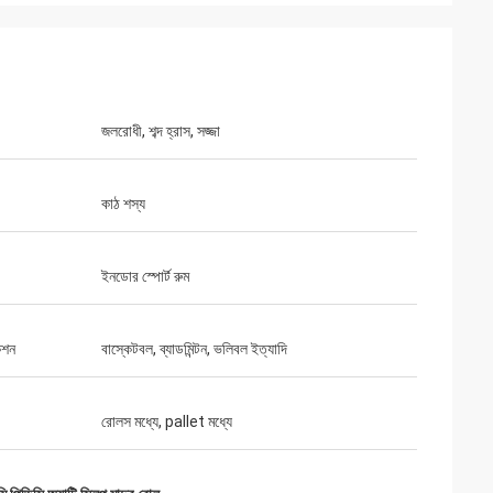
জলরোধী, শব্দ হ্রাস, সজ্জা
কাঠ শস্য
ইনডোর স্পোর্ট রুম
েশন
বাস্কেটবল, ব্যাডমিন্টন, ভলিবল ইত্যাদি
রোলস মধ্যে, pallet মধ্যে