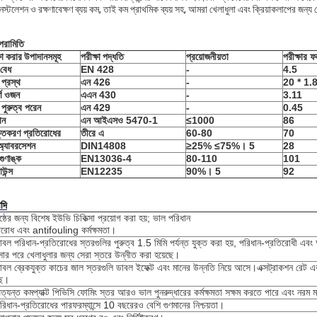
স্টলেশন ও রক্ষণাবেক্ষণ ব্যয় কম, তাই কম প্রাথমিক ব্যয় সহ, আমরা খেলাধুলা এবং ক্রিয়াকলাপের জন্য
 পরামিতি
্ষা করার উপাদানসমূহ
পরীক্ষা পদ্ধতি
প্রয়োজনীয়তা
পরীক্ষার 
বেধ
EN 428
-
4.5
য প্রস্থ
এন 426
-
20 * 1.
র্ণ ওজন
এএন 430
-
3.11
 পুরুত্ব পরেন
এন 429
-
0.45
ান
এন আইএসও 5470-1
≤1000
86
্তকরণ প্রতিরোধের
তীরে এ
60-80
70
্যাবরসেশন
DIN14808
≥25% ≤75%
। 5
28
 গুণাঙ্ক
EN13036-4
80-110
101
উন্স
EN12235
90%
। 5
92
াদি
ৃষ্ঠের জন্য বিশেষ ইউভি চিকিত্সা প্রয়োগ করা হয়; ভাল পরিধান
িরোধ এবং antifouling কর্মক্ষমতা।
াবল পরিধান-প্রতিরোধের স্তরগুলির পুরুত্ব 1.5 মিমি পর্যন্ত যুক্ত করা হয়, পরিধান-প্রতিরোধী এবং অ্য
ত্সার পরে খেলাধুলার জন্য সেরা স্তরে উন্নীত করা হয়েছে।
াবল ব্রেকযুক্ত কাচের জাল স্তরগুলি ডাবল ইফেক্ট এবং মানের উন্নতি নিয়ে আসে।এক্সট্রাকশন রেট এবং
ছে।
ত্যন্ত কমপ্যাক্ট পিভিসি ফোমিং স্তর আরও ভাল পুনরুদ্ধারের কর্মক্ষমতা সক্ষম করতে পারে এবং নরম
রিধান-প্রতিরোধের পারফরম্যান্সে 10 বছরেরও বেশি গুণমানের নিশ্চয়তা।