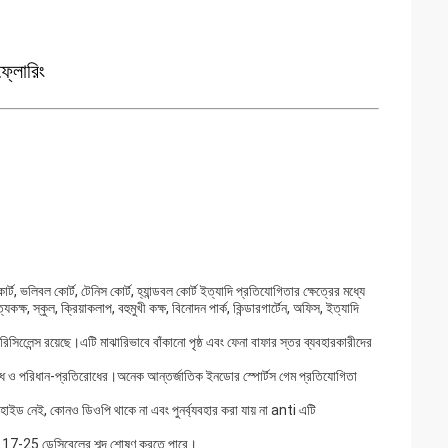
 ফ্লোরিং
্ট, ভলিবল কোর্ট, টেনিস কোর্ট, হ্যান্ডবল কোর্ট ইত্যাদি প্রতিযোগিতার ক্ষেত্রের মধ্যে
, স্কুল, ক্রিয়াকলাপ, বহুমুখী কক্ষ, বিনোদন পার্ক, কিন্ডারগার্টেন, অফিস, ইত্যাদি
সিলেেন্স রয়েছে।এটি মাঝারিভাবে বাঁকানো পৃষ্ঠ এবং ফেনা বাফার স্তর ব্যবহারকারীদের
্রতিরোধ ও পরিধান-প্রতিরোধের।অনেক আন্তর্জাতিক ইনডোর স্পোর্টস গেম প্রতিযোগিতা
হাইড নেই, কোনও ডিওপি থাকে না এবং পুনর্ব্যবহার করা যায় না anti এটি
মেঝে 17-25 ডেসিবেলের শব্দ শোষণ করতে পারে।