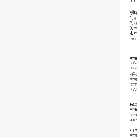
।।
আ
ক্রীড
1, নু
2, হ্
3, অগ
4, রা
হওয়
আমা
নির্ম
নির্ম
কাউক
আমরা 
টেলিফ
নিয়ম
FAQ
আমাদ
আমরা
এবং 
ঘ।
আ
আমরা 