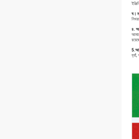
ইঞ্জি
ঘ।
ন
নিখরচ
৪. আ
আমা
রয়ে
5.আপ
হ্যাঁ