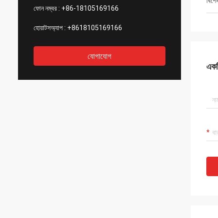
বিশে
ফোন নম্বর :
+86-18105169166
হোয়াটসঅ্যাপ :
+8618105169166
যোগাযোগ
একটি