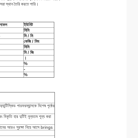
 সেরা স্থান তৈরি করতে পারি।
ফলাফল
ইউনিট
মিমি
8
মি / মি
কেজি / মি
ঘ
মিমি
মি / জি
।
%
-
%
ান্টিস্কিড পারফরম্যান্সকে বিশেষ পৃষ্ঠের
 বিকৃতি হার দুটিই নূন্যতম শূন্য করা
 মানের আরও সুরক্ষা নিয়ে আসে brings