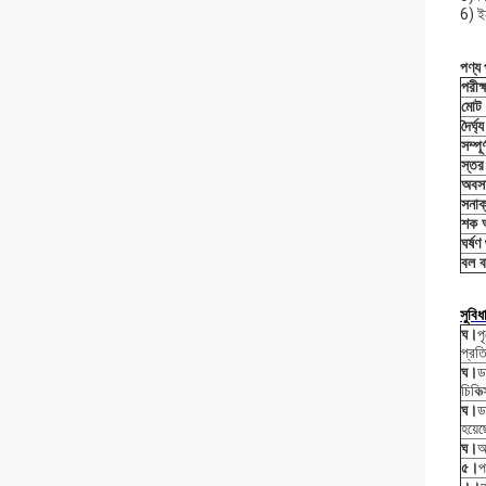
6) ইন
পণ্য
পরীক
মোট 
দৈর্ঘ্
সম্পূ
স্তর
অবস
সনাক
শক অ
ঘর্ষণ
বল বা
সুবিধ
ঘ।
প
প্রত
ঘ।
ড
চিকি
ঘ।
ড
হয়ে
ঘ।
অ
৫।
প