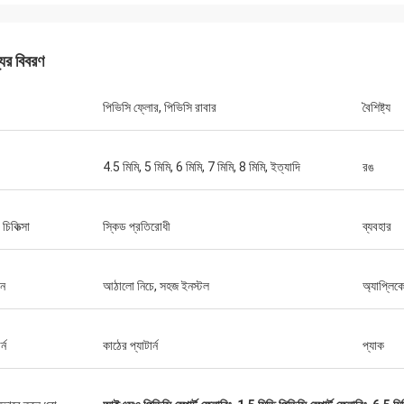
যের বিবরণ
পিভিসি ফ্লোর, পিভিসি রাবার
বৈশিষ্ট্য
4.5 মিমি, 5 মিমি, 6 মিমি, 7 মিমি, 8 মিমি, ইত্যাদি
রঙ
জ্যাকসন
র চিকিত্সা
স্কিড প্রতিরোধী
ব্যবহার
্বাসযোগ্য সংস্থা, দুর্দান্ত পণ্য এবং
।
পন
আঠালো নিচে, সহজ ইনস্টল
অ্যাপ্লিক
র্ন
কাঠের প্যাটার্ন
প্যাক