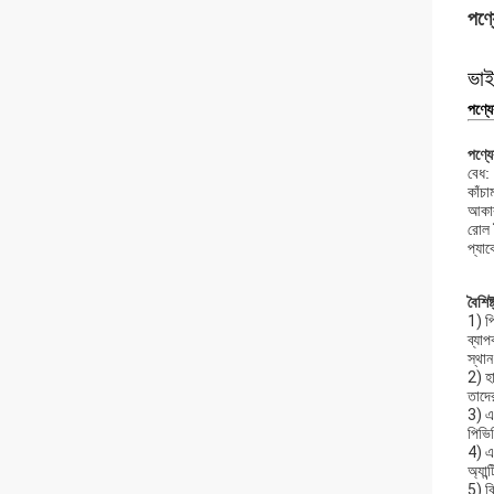
পণ্য
ভাই
পণ্যে
পণ্য
বেধ:
কাঁচ
আকার
রোল 
প্যা
বৈশিষ্
1) পি
ব্যাপ
স্থা
2) হা
তাদে
3) এট
পিভি
4) এ
অ্যান
5) ব