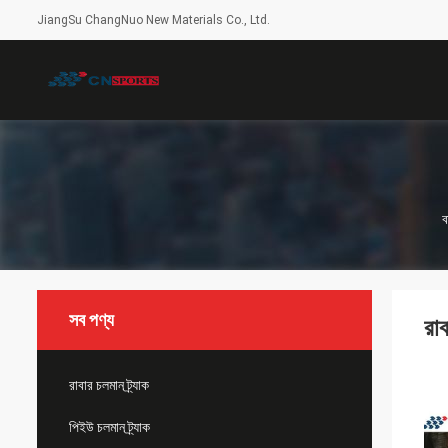
JiangSu ChangNuo New Materials Co., Ltd.
ব
সব পণ্য
রাব
রাবার চলমান ট্র্যাক
পিইউ চলমান ট্র্যাক